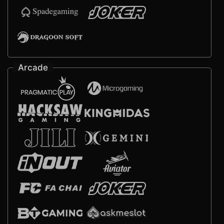
Arcade