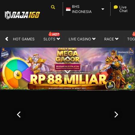
BHS
Live
Chat
INDONESIA
HOT GAMES
SLOTS
LIVE CASINO
RACE
TOG