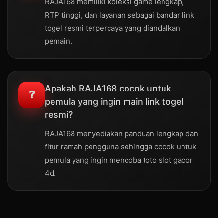
RAJA168 memiliki koleksi game lengkap,
RTP tinggi, dan layanan sebagai bandar link
togel resmi terpercaya yang diandalkan
pemain.
Apakah RAJA168 cocok untuk
?
pemula yang ingin main link togel
resmi?
RAJA168 menyediakan panduan lengkap dan
fitur ramah pengguna sehingga cocok untuk
pemula yang ingin mencoba toto slot gacor
4d.