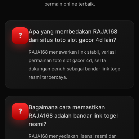
bermain online terbaik.
Apa yang membedakan RAJA168
?
dari situs toto slot gacor 4d lain?
RAJA168 menawarkan link stabil, variasi
permainan toto slot gacor 4d, serta
dukungan penuh sebagai bandar link togel
resmi terpercaya.
Bagaimana cara memastikan
?
RAJA168 adalah bandar link togel
resmi?
RAJA168 menyediakan lisensi resmi dan