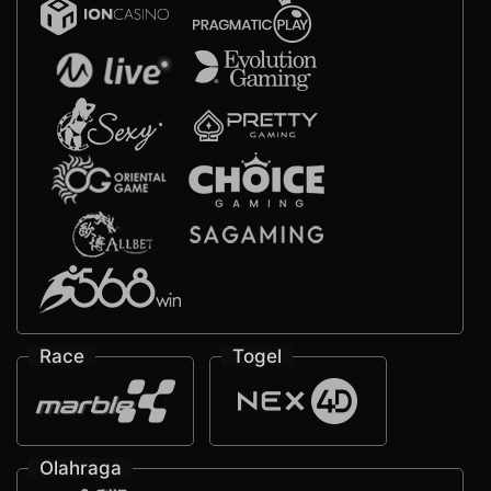
Race
Togel
Olahraga