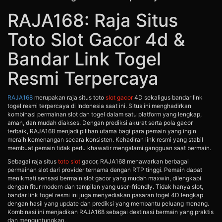
RAJA168: Raja Situs
Toto Slot Gacor 4d &
Bandar Link Togel
Resmi Terpercaya
RAJA168
merupakan raja situs toto
slot gacor
4D sekaligus bandar link
togel resmi terpercaya di Indonesia saat ini. Situs ini menghadirkan
kombinasi permainan slot dan togel dalam satu platform yang lengkap,
aman, dan mudah diakses. Dengan prediksi akurat serta pola gacor
terbaik, RAJA168 menjadi pilihan utama bagi para pemain yang ingin
meraih kemenangan secara konsisten. Kehadiran link resmi yang stabil
membuat pemain tidak perlu khawatir mengalami gangguan saat bermain.
Sebagai raja situs
toto slot
gacor, RAJA168 menawarkan berbagai
permainan slot dari provider ternama dengan RTP tinggi. Pemain dapat
menikmati sensasi bermain slot gacor yang mudah maxwin, dilengkapi
dengan fitur modern dan tampilan yang user-friendly. Tidak hanya slot,
bandar link togel resmi ini juga menyediakan pasaran togel 4D lengkap
dengan hasil yang update dan prediksi yang membantu peluang menang.
Kombinasi ini menjadikan RAJA168 sebagai destinasi bermain yang praktis
dan menguntungkan.