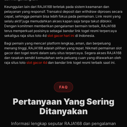
Keunggulan lain dari RAJA168 terletak pada sistem keamanan dan
pelayanan yang responsif. Transaksi deposit dan withdraw diproses secara
cepat, sehingga pemain bisa lebih fokus pada permainan. Link resmi yang
selalu aktif juga memudahkan akses kapan saja tanpa takut diblokir.
Dengan komitmen memberikan pengalaman bermain terbaik, RAJA168
terus memperkuat posisinya sebagai bandar link togel resmi terpercaya
sekaligus raja situs toto 4d
slot gacor hari ini
di Indonesia.
Bagi pemain yang mencari platform lengkap, aman, dan berpeluang
menang tinggi, RAJA168 adalah pilihan yang tepat. Nikmati permainan slot
gacor dan togel resmi dalam satu situs terpercaya. Segera akses RAJA168
dan rasakan sendiri kemudahan serta peluang cuan yang ditawarkan oleh
raja situs toto
slot gacor 4d
dan bandar link togel resmi terbaik saat ini.
FAQ
Pertanyaan Yang Sering
Ditanyakan
Informasi lengkap seputar RAJA168 dan pengalaman