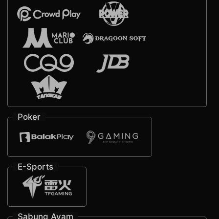
Poker
E-Sports
Sabung Ayam