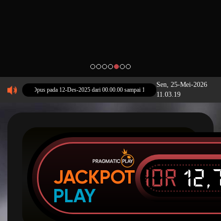
Sen, 25-Mei-2026
jadwal: Opus pada 12-Des-2025 dari 00.00.00 sampai 12-Des-2026 23.59.59. Selama waktu in
11.03.19
IDR
12,
JACKPOT
PLAY